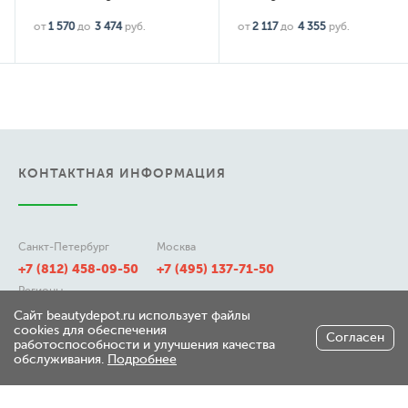
от
1 570
до
3 474
руб.
от
2 117
до
4 355
руб.
КОНТАКТНАЯ ИНФОРМАЦИЯ
Санкт-Петербург
Москва
+7 (812) 458-09-50
+7 (495) 137-71-50
Регионы
8 (800) 511-21-50
Сайт beautydepot.ru использует файлы
cookies для обеспечения
Согласен
работоспособности и улучшения качества
обслуживания.
Подробнее
197348, г. Санкт-Петербург,
ул. Генерала Хрулева д 7