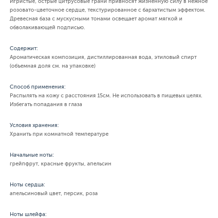
Игристые, острые цитрусовые грани привносят жизненную силу в нежное
розовато-цветочное сердце, текстурированное с бархатистым эффектом.
Древесная база с мускусными тонами освещает аромат мягкой и
обволакивающей подписью.
Содержит:
Ароматическая композиция, дистиллированная вода, этиловый спирт
(объемная доля см. на упаковке)
Способ применения:
Распылять на кожу с расстояния 15см. Не использовать в пищевых целях.
Избегать попадания в глаза
Условия хранения:
Хранить при комнатной температуре
Начальные ноты:
грейпфрут, красные фрукты, апельсин
Ноты сердца:
апельсиновый цвет, персик, роза
Ноты шлейфа: