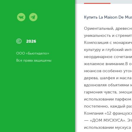
Купить La Maison De Mus
Ориентальный, древесн
уникальность и стремит
©
2026
Композиция с монархич
культуру и глубокий ин
ООО «Бьютидепо»
неординарное сочетани
Все права защищены
желаемое внимание.В о
нюансов особенно утон
дерева, шалфея и масла
вдохновляя объятиями м
гармония чувств, эмоци
использовании парфюм 
постепенно, каждый раз
Компания «12 французс
— «ДОМ МУСКУСА». Это 
использовании мускуса 