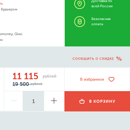
Доставка по
ть
всей России
- Курьером
Безопасная
оплата
bmoney, Qiwi,
м.
СООБЩИТЬ О СКИДКЕ
11 115
рублей
В избранное
19 500
рублей
В КОРЗИНУ