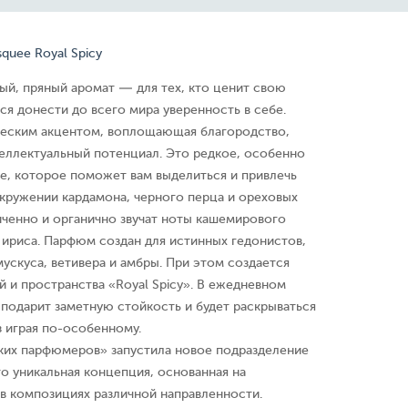
quee Royal Spicy
ый, пряный аромат — для тех, кто ценит свою
ся донести до всего мира уверенность в себе.
еским акцентом, воплощающая благородство,
теллектуальный потенциал. Это редкое, особенно
е, которое поможет вам выделиться и привлечь
кружении кардамона, черного перца и ореховых
ченно и органично звучат ноты кашемирового
 ириса. Парфюм создан для истинных гедонистов,
ускуса, ветивера и амбры. При этом создается
й и пространства «Royal Spicy». В ежедневном
подарит заметную стойкость и будет раскрываться
 играя по-особенному.
ких парфюмеров» запустила новое подразделение
уникальная концепция, основанная на
в композициях различной направленности.