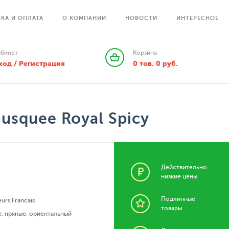
КА И ОПЛАТА
О КОМПАНИИ
НОВОСТИ
ИНТЕРЕСНОЕ
абинет
Корзина
ход / Регистрация
0
тов.
0
руб.
usquee Royal Spicy
Действительно
низкие цены
Подлинные
urs Francais
товары
е
,
пряные
,
ориентальный