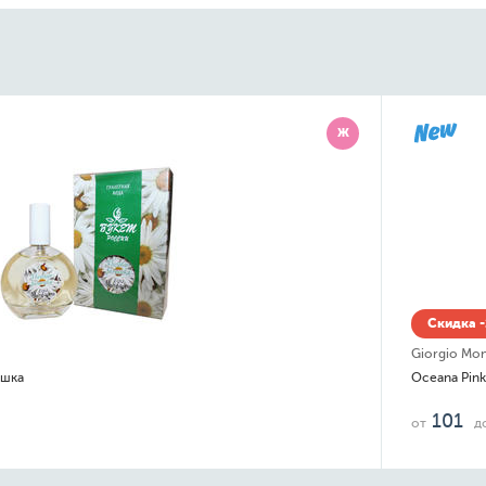
Ж
Скидка -14% до 10.08
Giorgio Monti
Oceana Pink
101
1 535
от
до
руб.