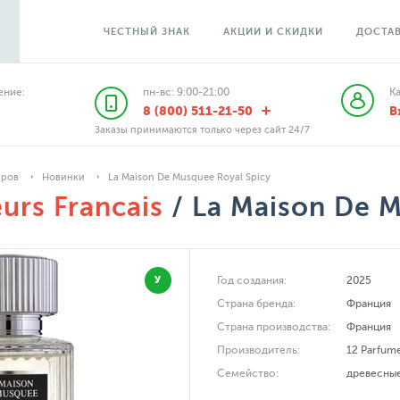
ЧЕСТНЫЙ ЗНАК
АКЦИИ И СКИДКИ
ДОСТАВ
ние:
пн-вс: 9:00-21:00
К
8 (800) 511-21-50
В
Заказы принимаются только через сайт 24/7
аров
Новинки
La Maison De Musquee Royal Spicy
urs Francais
/ La Maison De M
У
Год создания:
2025
Страна бренда:
Франция
Страна производства:
Франция
Производитель:
12 Parfume
Семейство:
древесны