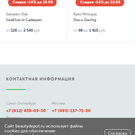
Скидка -14% до 10.08
Скидка -14% до 10.08
Salvador Dali
Kylie Minogue
Sea&Sun in Cadaques
Disco Darling
от
126
до
2 540
руб.
от
98
до
1 410
руб.
КОНТАКТНАЯ ИНФОРМАЦИЯ
Санкт-Петербург
Москва
+7 (812) 458-09-50
+7 (495) 137-71-50
Регионы
8 (800) 511-21-50
Сайт beautydepot.ru использует файлы
cookies для обеспечения
Согласен