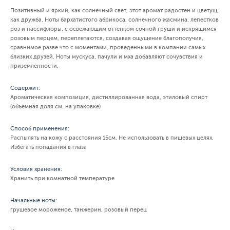
Позитивный и яркий, как солнечный свет, этот аромат радостен и цветущ,
как дружба. Ноты бархатистого абрикоса, солнечного жасмина, лепестков
роз и пассифлоры, с освежающим оттенком сочной груши и искрящимся
розовым перцем, переплетаются, создавая ощущение благополучия,
сравнимое разве что с моментами, проведенными в компании самых
близких друзей. Ноты мускуса, пачули и мха добавляют сочувствия и
приземлённости.
Содержит:
Ароматическая композиция, дистиллированная вода, этиловый спирт
(объемная доля см. на упаковке)
Способ применения:
Распылять на кожу с расстояния 15см. Не использовать в пищевых целях.
Избегать попадания в глаза
Условия хранения:
Хранить при комнатной температуре
Начальные ноты:
грушевое мороженое, танжерин, розовый перец