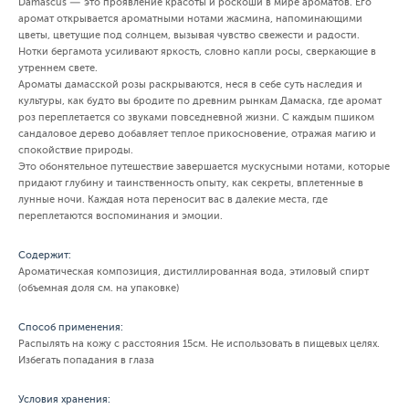
Damascus — это проявление красоты и роскоши в мире ароматов. Его
аромат открывается ароматными нотами жасмина, напоминающими
цветы, цветущие под солнцем, вызывая чувство свежести и радости.
Нотки бергамота усиливают яркость, словно капли росы, сверкающие в
утреннем свете.
Ароматы дамасской розы раскрываются, неся в себе суть наследия и
культуры, как будто вы бродите по древним рынкам Дамаска, где аромат
роз переплетается со звуками повседневной жизни. С каждым пшиком
сандаловое дерево добавляет теплое прикосновение, отражая магию и
спокойствие природы.
Это обонятельное путешествие завершается мускусными нотами, которые
придают глубину и таинственность опыту, как секреты, вплетенные в
лунные ночи. Каждая нота переносит вас в далекие места, где
переплетаются воспоминания и эмоции.
Содержит:
Ароматическая композиция, дистиллированная вода, этиловый спирт
(объемная доля см. на упаковке)
Способ применения:
Распылять на кожу с расстояния 15см. Не использовать в пищевых целях.
Избегать попадания в глаза
Условия хранения: