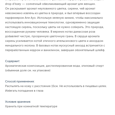
drop d'Issey — солнечный обволакивающий аромат для женщин.
Он раскрывает аромат неуловимого цветка, сирени, чей аромат
невозможно извлечь из цветка в природе, и был впервые воссоздан
парфюмером Ane Ayo. Используя зеленую химию, чтобы максимально
использовать инновационные технологии, одновременно защищая
настоящую сирень, поскольку цветы не нужно собирать. Это природа,
воссозданная руками человека. В верхних нотах дамасская роза
добавляет чистую, прозрачную цветочную грань. В сердце аромата
сирень усиливается нотой этичного апельсинового цвета и аккордом
миндального молока. В базовых нотах мускусный аккорд встречается с
переработанным кедром и ванилином, завершая обонятельный шлейф.
Содержит:
Ароматическая композиция, дистиллированная вода, этиловый спирт
(объемная доля см. на упаковке)
Способ применения:
Распылять на кожу с расстояния 15см. Не использовать в пищевых целях.
Избегать попадания в глаза
Условия хранения:
Хранить при комнатной температуре