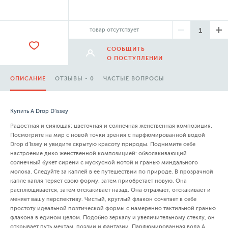
товар отсутствует
СООБЩИТЬ
О ПОСТУПЛЕНИИ
ОПИСАНИЕ
ОТЗЫВЫ - 0
ЧАСТЫЕ ВОПРОСЫ
Купить A Drop D'issey
Радостная и сияющая: цветочная и солнечная женственная композиция.
Посмотрите на мир с новой точки зрения с парфюмированной водой
Drop d'Issey и увидите скрытую красоту природы. Поднимите себе
настроение дико женственной композицией: обволакивающий
солнечный букет сирени с мускусной нотой и гранью миндального
молока. Следуйте за каплей в ее путешествии по природе. В прозрачной
капле капля теряет свою форму, затем приобретает новую. Она
расплющивается, затем отскакивает назад. Она отражает, отскакивает и
меняет вашу перспективу. Чистый, круглый флакон сочетает в себе
простоту идеальной поэтической формы с намеренно тактильной гранью
флакона в едином целом. Подобно зеркалу и увеличительному стеклу, он
открывает путь мечтам, поэзии и фантазии. Парфюмированная вода A