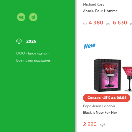
Michael Kors
Absolu Pour Homme
4 980
6 630
от
до
р
©
2026
ООО «Бьютидепо»
Все права защищены
Скидка -15% до 08.08
Pepe Jeans London
Black Is Now For Her
2 220
руб.