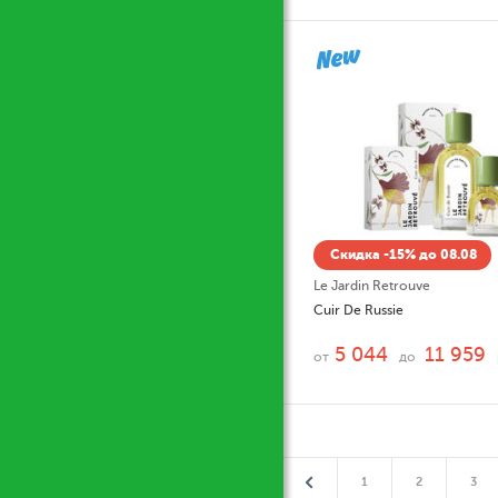
Скидка -15% до 08.08
Le Jardin Retrouve
Cuir De Russie
5 044
11 959
от
до
1
2
3