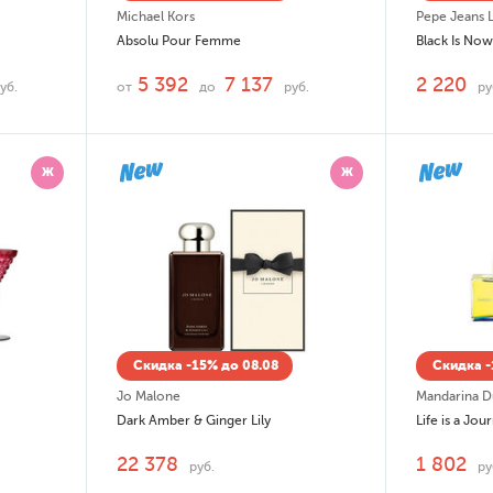
Michael Kors
Pepe Jeans
Absolu Pour Femme
Black Is No
5 392
7 137
2 220
уб.
от
до
руб.
ру
Ж
Ж
Скидка -15% до 08.08
Скидка -
Jo Malone
Mandarina 
Dark Amber & Ginger Lily
Life is a Jo
22 378
1 802
руб.
ру