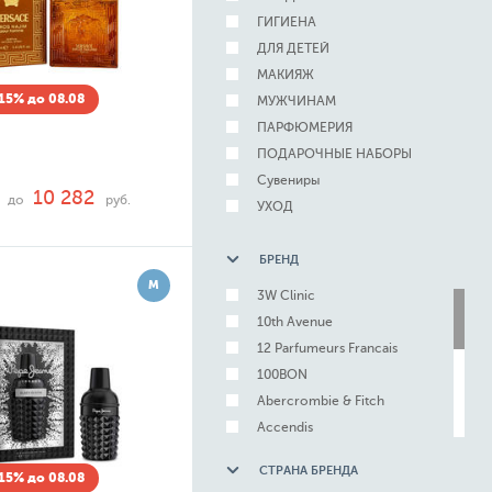
ГИГИЕНА
ДЛЯ ДЕТЕЙ
МАКИЯЖ
15% до 08.08
МУЖЧИНАМ
ПАРФЮМЕРИЯ
ПОДАРОЧНЫЕ НАБОРЫ
Сувениры
10 282
до
руб.
УХОД
БРЕНД
М
3W Clinic
10th Avenue
12 Parfumeurs Francais
100BON
Abercrombie & Fitch
Accendis
Adelline
СТРАНА БРЕНДА
15% до 08.08
Adidas