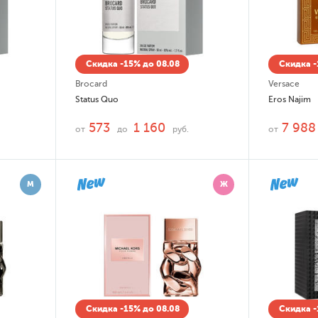
Скидка -15% до 08.08
Скидка -
Brocard
Versace
Status Quo
Eros Najim
573
1 160
7 988
от
до
руб.
от
М
Ж
Скидка -15% до 08.08
Скидка -