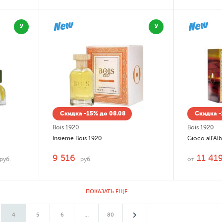
У
У
Скидка -15% до 08.08
Скидка -
Bois 1920
Bois 1920
Insieme Bois 1920
Gioco all'Al
9 516
11 41
руб.
руб.
от
ПОКАЗАТЬ ЕЩЕ
...
4
5
6
80