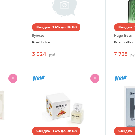
Скидка -14% до 06.08
Скидка -
Bybozo
Hugo Boss
Rival In Love
Boss Bottled
3 024
7 735
руб.
ру
Ж
Ж
Скидка -14% до 06.08
Скидка -