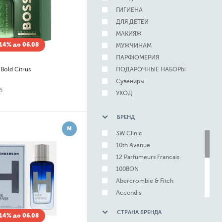
ГИГИЕНА
ДЛЯ ДЕТЕЙ
МАКИЯЖ
14% до 06.08
МУЖЧИНАМ
ПАРФЮМЕРИЯ
 Bold Citrus
ПОДАРОЧНЫЕ НАБОРЫ
Сувениры
б.
УХОД
БРЕНД
М
3W Clinic
10th Avenue
12 Parfumeurs Francais
100BON
Abercrombie & Fitch
Accendis
Adelline
СТРАНА БРЕНДА
14% до 06.08
Adidas