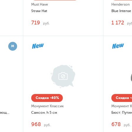
Must Have
Henderson
Straw Hat
Blue Intense
719
1 172
руб.
ру
М
Скидка -40%
Скидка 
Монумент Классик
Монумент К
Expert For Men Fresh Увлажняющий Бальзам после бритья (after-shave balm)
Самсон. h 5 см
Бюст: Путин
968
678
руб.
руб.