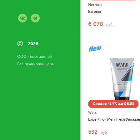
Hermes
Barenia
6 078
руб.
©
2026
ООО «Бьютидепо»
Все права защищены
Скидка -14% до 06.08
Wars
532
руб.