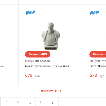
Скидка -40%
Скидка 
Монумент Классик
Монумент К
лый
Бюст: Дзержинский, h 7 см, цвет белый
678
678
руб.
руб.
ПОКАЗАТЬ ЕЩЕ
...
4
5
81