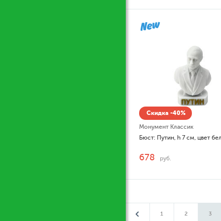
Скидка -40%
Монумент Классик
Бюст: Путин, h 7 см, цвет бе
678
руб.
1
2
3