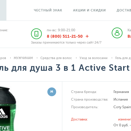
ЧЕСТНЫЙ ЗНАК
АКЦИИ И СКИДКИ
ДОСТАВ
ние:
пн-вс: 9:00-21:00
К
8 (800) 511-21-50
В
Заказы принимаются только через сайт 24/7
аров
МУЖЧИНАМ
Средства для волос
Уход за волосами
Гель для д
ль для душа 3 в 1 Active Start
М
Страна бренда:
Германия
Страна производства:
Испания
Производитель:
Coty Spain
Доставка:
измени
От 0 руб. 