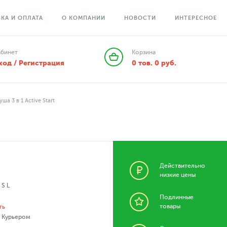
КА И ОПЛАТА
О КОМПАНИИ
НОВОСТИ
ИНТЕРЕСНОЕ
абинет
Корзина
ход / Регистрация
0
тов.
0
руб.
уша 3 в 1 Active Start
Действительно
низкие цены
 S L
Подлинные
товары
ть
- Курьером