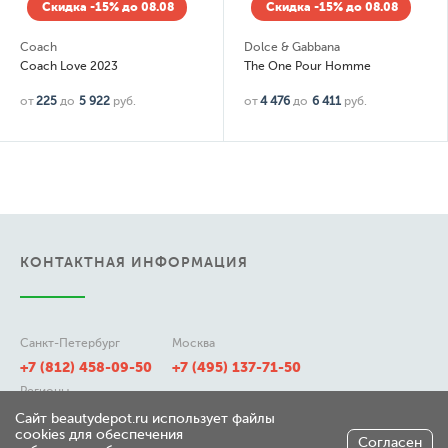
Скидка -15% до 08.08
Скидка -15% до 08.08
Coach
Dolce & Gabbana
Coach Love 2023
The One Pour Homme
от
225
до
5 922
руб.
от
4 476
до
6 411
руб.
КОНТАКТНАЯ ИНФОРМАЦИЯ
Санкт-Петербург
Москва
+7 (812) 458-09-50
+7 (495) 137-71-50
Регионы
8 (800) 511-21-50
Сайт beautydepot.ru использует файлы
cookies для обеспечения
Согласен