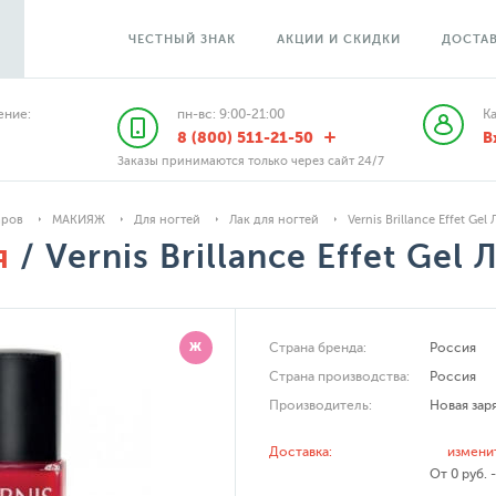
ЧЕСТНЫЙ ЗНАК
АКЦИИ И СКИДКИ
ДОСТАВ
ние:
пн-вс: 9:00-21:00
К
8 (800) 511-21-50
В
Заказы принимаются только через сайт 24/7
аров
МАКИЯЖ
Для ногтей
Лак для ногтей
Vernis Brillance Effet Gel
я
/ Vernis Brillance Effet Gel
Ж
Страна бренда:
Россия
Страна производства:
Россия
Производитель:
Новая зар
Доставка:
измени
От 0 руб. 