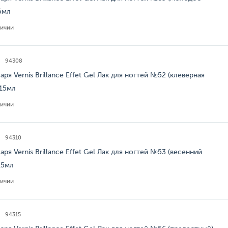
5мл
личии
94308
аря Vernis Brillance Effet Gel Лак для ногтей №52 (клеверная
 15мл
личии
94310
аря Vernis Brillance Effet Gel Лак для ногтей №53 (весенний
15мл
личии
94315