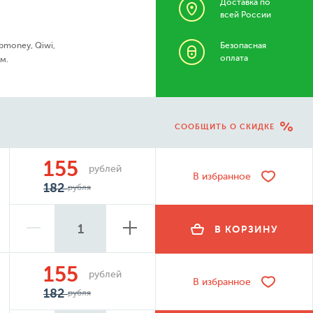
Доставка по
всей России
bmoney, Qiwi,
Безопасная
оплата
м.
СООБЩИТЬ О СКИДКЕ
155
рублей
В избранное
182
рубля
В КОРЗИНУ
155
рублей
В избранное
182
рубля