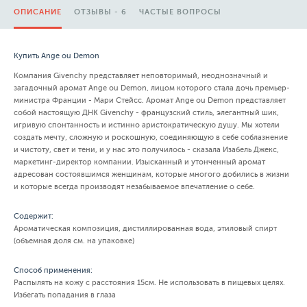
ОПИСАНИЕ
ОТЗЫВЫ - 6
ЧАСТЫЕ ВОПРОСЫ
Купить Ange ou Demon
Компания Givenchy представляет неповторимый, неоднозначный и
загадочный аромат Ange ou Demon, лицом которого стала дочь премьер-
министра Франции - Мари Стейсс. Аромат Ange ou Demon представляет
собой настоящую ДНК Givenchy - французский стиль, элегантный шик,
игривую спонтанность и истинно аристократическую душу. Мы хотели
создать мечту, сложную и роскошную, соединяющую в себе соблазнение
и чистоту, свет и тени, и у нас это получилось - сказала Изабель Джекс,
маркетинг-директор компании. Изысканный и утонченный аромат
адресован состоявшимся женщинам, которые многого добились в жизни
и которые всегда производят незабываемое впечатление о себе.
Содержит:
Ароматическая композиция, дистиллированная вода, этиловый спирт
(объемная доля см. на упаковке)
Способ применения:
Распылять на кожу с расстояния 15см. Не использовать в пищевых целях.
Избегать попадания в глаза