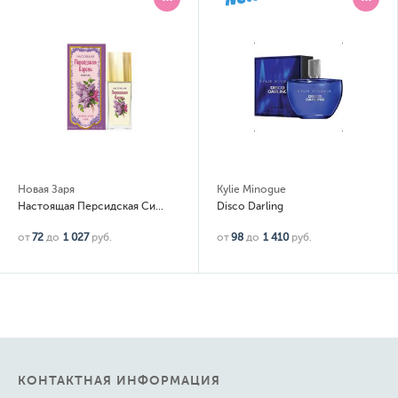
Новая Заря
Kylie Minogue
Настоящая Персидская Сирень (True Persan Lilaс)
Disco Darling
от
72
до
1 027
руб.
от
98
до
1 410
руб.
КОНТАКТНАЯ ИНФОРМАЦИЯ