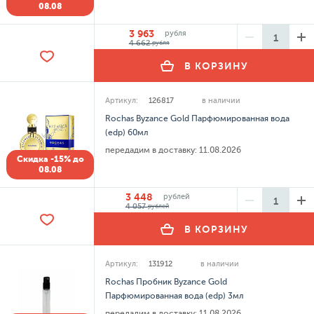
08.08
3 963
рубля
4 662
рубля
В КОРЗИНУ
Артикул:
126817
в наличии
Rochas Byzance Gold Парфюмированная вода
(edp) 60мл
передадим в доставку:
11.08.2026
Скидка -15% до
08.08
3 448
рублей
4 057
рублей
В КОРЗИНУ
Артикул:
131912
в наличии
Rochas Пробник Byzance Gold
Парфюмированная вода (edp) 3мл
передадим в доставку:
11.08.2026