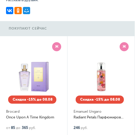
Рассказать друзьям:
ПОКУПАЮТ СЕЙЧАС
Ж
Ж
дка -15% до 08.08
Скидка -15% до 08.08
Ски
Emanuel Ungaro
Emanue
pon A Time Kingdom
Radiant Petals Парфюмированный спрей для тела (body fragrance)
о
365
руб.
246
руб.
255
руб