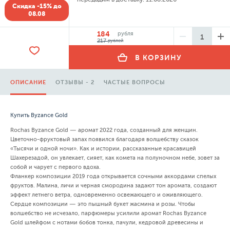
Скидка -15% до
08.08
184
рубля
217
рублей
В КОРЗИНУ
ОПИСАНИЕ
ОТЗЫВЫ - 2
ЧАСТЫЕ ВОПРОСЫ
Купить Byzance Gold
Rochas Byzance Gold — аромат 2022 года, созданный для женщин.
Цветочно-фруктовый запах появился благодаря волшебству сказок
«Тысячи и одной ночи». Как и истории, рассказанные красавицей
Шахерезадой, он увлекает, сияет, как комета на полуночном небе, зовет за
собой и чарует с первого вдоха.
Фланкер композиции 2019 года открывается сочными аккордами спелых
фруктов. Малина, личи и черная смородина задают тон аромата, создают
эффект летнего ветра, одновременно освежающего и оживляющего.
Сердце композиции — это пышный букет жасмина и розы. Чтобы
волшебство не исчезало, парфюмеры усилили аромат Rochas Byzance
Gold шлейфом с нотами бобов тонка, пачули, кедровой древесины и