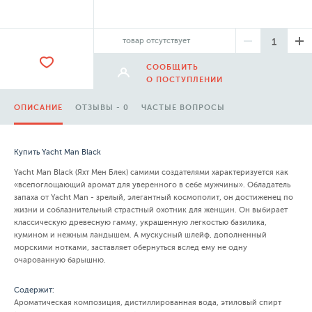
товар отсутствует
СООБЩИТЬ
О ПОСТУПЛЕНИИ
ОПИСАНИЕ
ОТЗЫВЫ - 0
ЧАСТЫЕ ВОПРОСЫ
Купить Yacht Man Black
Yacht Man Black (Яхт Мен Блек) самими создателями характеризуется как
«всепоглощающий аромат для уверенного в себе мужчины». Обладатель
запаха от Yacht Man - зрелый, элегантный космополит, он достиженец по
жизни и соблазнительный страстный охотник для женщин. Он выбирает
классическую древесную гамму, украшенную легкостью базилика,
кумином и нежным ландышем. А мускусный шлейф, дополненный
морскими нотками, заставляет обернуться вслед ему не одну
очарованную барышню.
Содержит:
Ароматическая композиция, дистиллированная вода, этиловый спирт