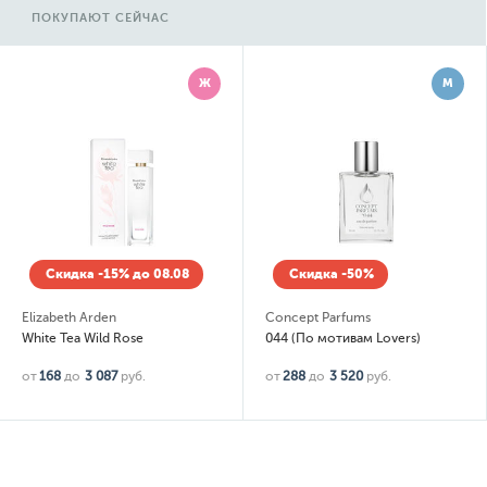
ПОКУПАЮТ СЕЙЧАС
Ж
М
Скидка -15% до 08.08
Скидка -50%
Elizabeth Arden
Concept Parfums
White Tea Wild Rose
044 (По мотивам Lovers)
от
168
до
3 087
руб.
от
288
до
3 520
руб.