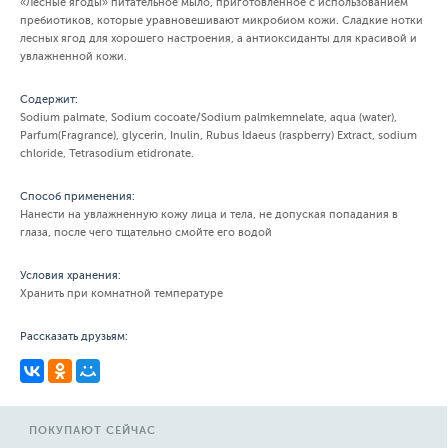
«Лесные ягоды» питательное мыло, приготовленное с использованием
пребиотиков, которые уравновешивают микробиом кожи. Сладкие нотки
лесных ягод для хорошего настроения, а антиоксиданты для красивой и
увлажненной кожи.
Содержит:
Sodium palmate, Sodium cocoate/Sodium palmkemnelate, aqua (water),
Parfum(Fragrance), glycerin, Inulin, Rubus Idaeus (raspberry) Extract, sodium
chloride, Tetrasodium etidronate.
Способ применения:
Нанести на увлажненную кожу лица и тела, не допуская попадания в
глаза, после чего тщательно смойте его водой
Условия хранения:
Хранить при комнатной температуре
Рассказать друзьям:
ПОКУПАЮТ СЕЙЧАС