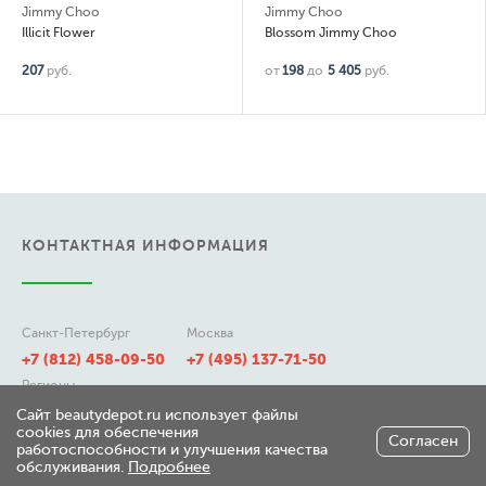
Jimmy Choo
Jimmy Choo
Illicit Flower
Blossom Jimmy Choo
207
руб.
от
198
до
5 405
руб.
КОНТАКТНАЯ ИНФОРМАЦИЯ
Санкт-Петербург
Москва
+7 (812) 458-09-50
+7 (495) 137-71-50
Регионы
8 (800) 511-21-50
Сайт beautydepot.ru использует файлы
cookies для обеспечения
Согласен
работоспособности и улучшения качества
обслуживания.
Подробнее
197348, г. Санкт-Петербург,