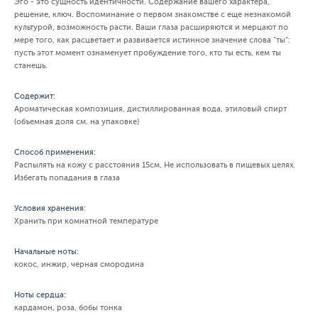
Эго - это сущность идентичности. Содержание вашего характера,
решение, ключ. Воспоминание о первом знакомстве с еще незнакомой
культурой, возможность расти. Ваши глаза расширяются и мерцают по
мере того, как расцветает и развивается истинное значение слова "ты":
пусть этот момент ознаменует пробуждение того, кто ты есть, кем ты
станешь.
Содержит:
Ароматическая композиция, дистиллированная вода, этиловый спирт
(объемная доля см. на упаковке)
Способ применения:
Распылять на кожу с расстояния 15см. Не использовать в пищевых целях.
Избегать попадания в глаза
Условия хранения:
Хранить при комнатной температуре
Начальные ноты:
кокос, инжир, черная смородина
Ноты сердца:
кардамон, роза, бобы тонка