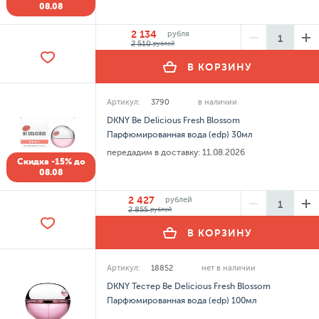
08.08
2 134
рубля
2 510
рублей
В КОРЗИНУ
Артикул:
3790
в наличии
DKNY Be Delicious Fresh Blossom
Парфюмированная вода (edp) 30мл
передадим в доставку:
11.08.2026
Скидка -15% до
08.08
2 427
рублей
2 855
рублей
В КОРЗИНУ
Артикул:
18852
нет в наличии
DKNY Тестер Be Delicious Fresh Blossom
Парфюмированная вода (edp) 100мл