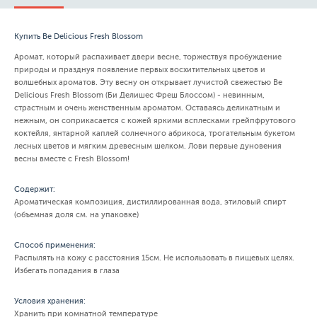
Купить Be Delicious Fresh Blossom
Аромат, который распахивает двери весне, торжествуя пробуждение
природы и празднуя появление первых восхитительных цветов и
волшебных ароматов. Эту весну он открывает лучистой свежестью Be
Delicious Fresh Blossom (Би Делишес Фреш Блоссом) - невинным,
страстным и очень женственным ароматом. Оставаясь деликатным и
нежным, он соприкасается с кожей яркими всплесками грейпфрутового
коктейля, янтарной каплей солнечного абрикоса, трогательным букетом
лесных цветов и мягким древесным шелком. Лови первые дуновения
весны вместе с Fresh Blossom!
Содержит:
Ароматическая композиция, дистиллированная вода, этиловый спирт
(объемная доля см. на упаковке)
Способ применения:
Распылять на кожу с расстояния 15см. Не использовать в пищевых целях.
Избегать попадания в глаза
Условия хранения:
Хранить при комнатной температуре