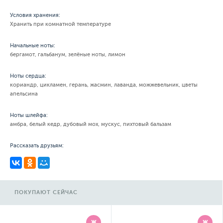
Условия хранения:
Хранить при комнатной температуре
Начальные ноты:
бергамот, гальбанум, зелёные ноты, лимон
Ноты сердца:
кориандр, цикламен, герань, жасмин, лаванда, можжевельник, цветы
апельсина
Ноты шлейфа:
амбра, белый кедр, дубовый мох, мускус, пихтовый бальзам
Рассказать друзьям:
ПОКУПАЮТ СЕЙЧАС
Ж
Ж