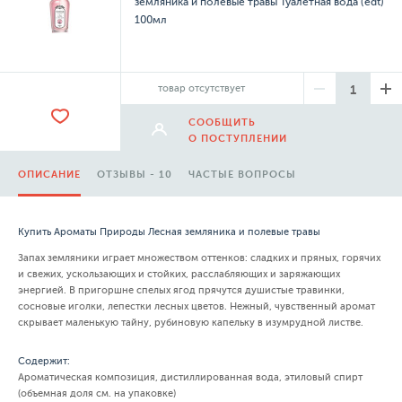
земляника и полевые травы Туалетная вода (edt)
100мл
товар отсутствует
СООБЩИТЬ
О ПОСТУПЛЕНИИ
ОПИСАНИЕ
ОТЗЫВЫ - 10
ЧАСТЫЕ ВОПРОСЫ
Купить Ароматы Природы Лесная земляника и полевые травы
Запах земляники играет множеством оттенков: сладких и пряных, горячих
и свежих, ускользающих и стойких, расслабляющих и заряжающих
энергией. В пригоршне спелых ягод прячутся душистые травинки,
сосновые иголки, лепестки лесных цветов. Нежный, чувственный аромат
скрывает маленькую тайну, рубиновую капельку в изумрудной листве.
Содержит:
Ароматическая композиция, дистиллированная вода, этиловый спирт
(объемная доля см. на упаковке)