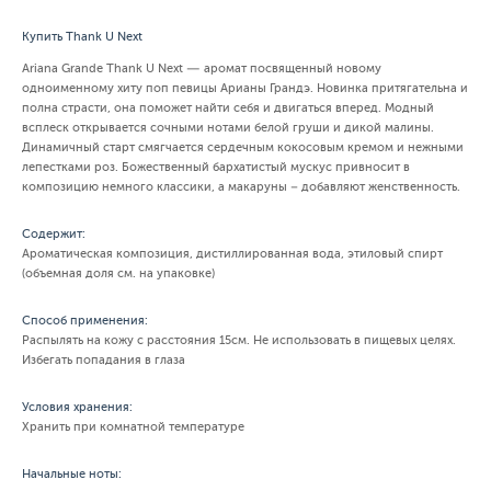
Купить Thank U Next
Ariana Grande Thank U Next — аромат посвященный новому
одноименному хиту поп певицы Арианы Грандэ. Новинка притягательна и
полна страсти, она поможет найти себя и двигаться вперед. Модный
всплеск открывается сочными нотами белой груши и дикой малины.
Динамичный старт смягчается сердечным кокосовым кремом и нежными
лепестками роз. Божественный бархатистый мускус привносит в
композицию немного классики, а макаруны – добавляют женственность.
Содержит:
Ароматическая композиция, дистиллированная вода, этиловый спирт
(объемная доля см. на упаковке)
Способ применения:
Распылять на кожу с расстояния 15см. Не использовать в пищевых целях.
Избегать попадания в глаза
Условия хранения:
Хранить при комнатной температуре
Начальные ноты: