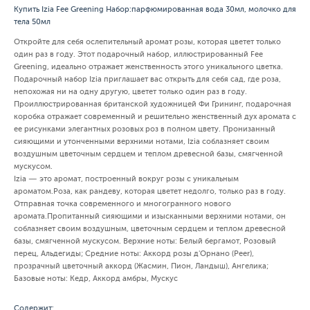
Купить Izia Fee Greening Набор:парфюмированная вода 30мл, молочко для
тела 50мл
Откройте для себя ослепительный аромат розы, которая цветет только
один раз в году. Этот подарочный набор, иллюстрированный Fee
Greening, идеально отражает женственность этого уникального цветка.
Подарочный набор Izia приглашает вас открыть для себя сад, где роза,
непохожая ни на одну другую, цветет только один раз в году.
Проиллюстрированная британской художницей Фи Грининг, подарочная
коробка отражает современный и решительно женственный дух аромата с
ее рисунками элегантных розовых роз в полном цвету. Пронизанный
сияющими и утонченными верхними нотами, Izia соблазняет своим
воздушным цветочным сердцем и теплом древесной базы, смягченной
мускусом.
Izia — это аромат, построенный вокруг розы с уникальным
ароматом.Роза, как рандеву, которая цветет недолго, только раз в году.
Отправная точка современного и многогранного нового
аромата.Пропитанный сияющими и изысканными верхними нотами, он
соблазняет своим воздушным, цветочным сердцем и теплом древесной
базы, смягченной мускусом. Верхние ноты: Белый бергамот, Розовый
перец, Альдегиды; Средние ноты: Аккорд розы д'Орнано (Peer),
прозрачный цветочный аккорд (Жасмин, Пион, Ландыш), Ангелика;
Базовые ноты: Кедр, Аккорд амбры, Мускус
Содержит: