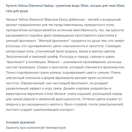
Купить Yellow Diamond Набор: туалетная вода 50мл, лосьон для тела 50мл,
гель для душа
Versace Yellow Diamond (Версаче Еллоу Даймонд) - легкий и воздушный
аромат предназначен для тех представительниц прекрасного пола,
приоритетом которых является истинная женственность, тех, чья красота
раскрывается подобно фазе превращения простоватого кристалла в
ценный бриллиант. "Желтый бриллиант" придется по душе тем, кто любит
роскошь, кто одновременно ценит изысканность и простоту. Сияющие
цитрусовые ноты, утонченный букет водных, белых и желтых цветов.
Экзотический и лакомый шлейф. Роскошь и гламур, сияние и шарм,
"бриллиант" в коллекции. Флакон – уникальное произведение, роскошь
чистой геометрии. Сказка о кристалле, который становится бриллиантом.
Точно подобранные грани алмаза, подчеркивают цвет и сияние. Очень
элегантный колпачок в форме бриллианта венчает букет истинной
чистоты. Обработанный, как настоящий бриллиант, он рождает
удивительный эффект и игру света. Дизайн коробки разработан в
характерном барочном стиле Versace: очень пышный, роскошный наряд
для самой редкой и желанной драгоценности. Оттенки цвета играют от
бледного до насыщенного желтого. Ярко-голубой, почти электрический,
логотип создает ошеломляющий контраст.
Условия хранения:
Хранить при комнатной температуре