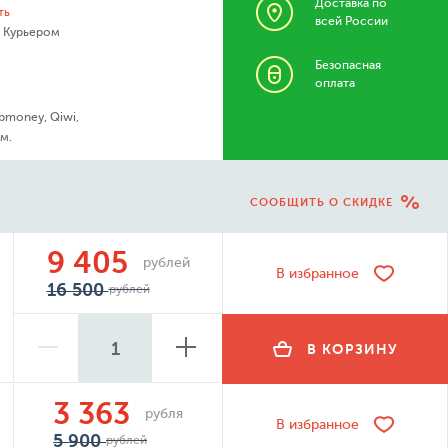
Доставка по
ть
всей России
- Курьером
Безопасная
оплата
bmoney, Qiwi,
м.
СООБЩИТЬ О СКИДКЕ
9 405
рублей
В избранное
16 500
рублей
В КОРЗИНУ
3 363
рубля
В избранное
5 900
рублей