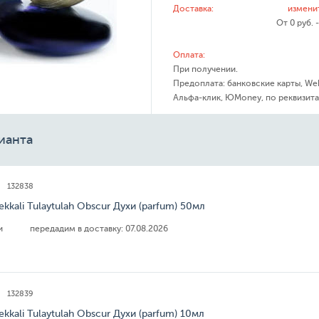
Доставка:
измени
От 0 руб. 
Оплата:
При получении.
Предоплата: банковские карты, We
Альфа-клик, ЮMoney, по реквизита
ианта
132838
ekkali Tulaytulah Obscur Духи (parfum) 50мл
ии
передадим в доставку:
07.08.2026
132839
ekkali Tulaytulah Obscur Духи (parfum) 10мл