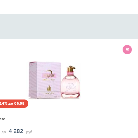
Ж
14% до 06.08
ose
4 282
до
руб.