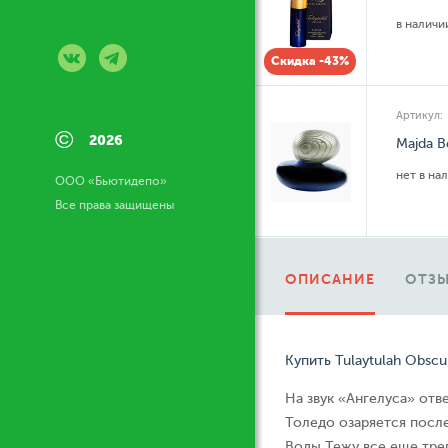
в налич
Скидка -43%
Артикул:
©
2026
Majda B
нет в на
ООО «Бьютидепо»
Все права защищены
ОПИСАНИЕ
ОТЗЫ
Купить Tulaytulah Obscu
На звук «Ангелуса» отв
Толедо озаряется посл
Воды Тежу все еще тре