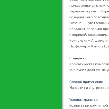
прикасающаяся к нежнос
перчатке окунает «Корн
созерцать его благодать
Obscur — чувственный 
обладают довольно кре
и корицей, создающими
Коллекция – Андалусия
Парфюмер – Камиль Ш
Содержит:
Ароматическая компози
(объемная доля см. на у
Способ применения:
Нанести на внутреннюю
Условия хранения:
Хранить при комнатной