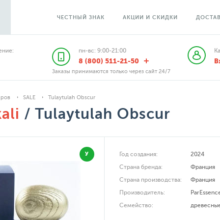
ЧЕСТНЫЙ ЗНАК
АКЦИИ И СКИДКИ
ДОСТАВ
ние:
пн-вс: 9:00-21:00
К
8 (800) 511-21-50
В
Заказы принимаются только через сайт 24/7
аров
SALE
Tulaytulah Obscur
ali
/ Tulaytulah Obscur
У
Год создания:
2024
Страна бренда:
Франция
Страна производства:
Франция
Производитель:
ParEssence
Семейство:
древесны