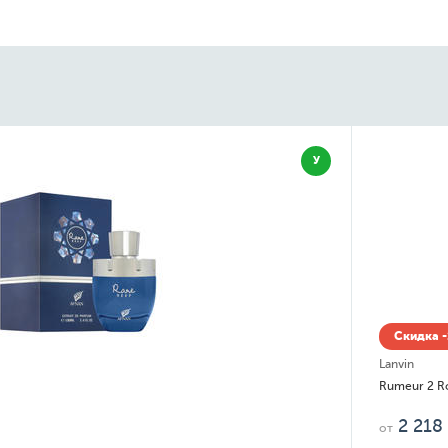
У
Скидка -
Lanvin
Rumeur 2 R
2 218
от