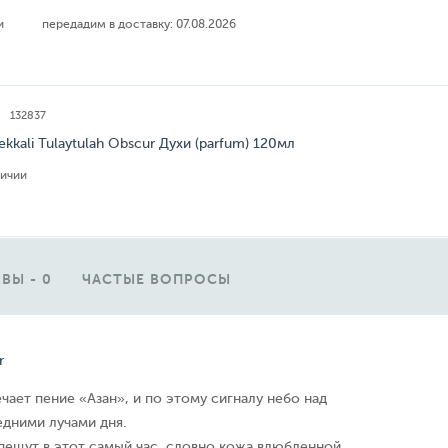
ии
передадим в доставку:
07.08.2026
132837
ekkali Tulaytulah Obscur Духи (parfum) 120мл
личии
ВЫ - 0
ЧАСТЫЕ ВОПРОСЫ
r
ечает пение «Азан», и по этому сигналу небо над
едними лучами дня.
пещут в этот самый час, словно кожа влюбленной,