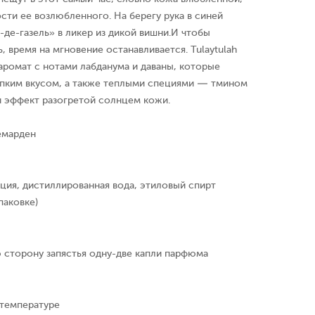
ти ее возлюбленного. На берегу рука в синей
-де-газель» в ликер из дикой вишни.И чтобы
, время на мгновение останавливается. Tulaytulah
аромат с нотами лабданума и даваны, которые
пким вкусом, а также теплыми специями — тмином
 эффект разогретой солнцем кожи.
емарден
ция, дистиллированная вода, этиловый спирт
паковке)
 сторону запястья одну-две капли парфюма
 температуре