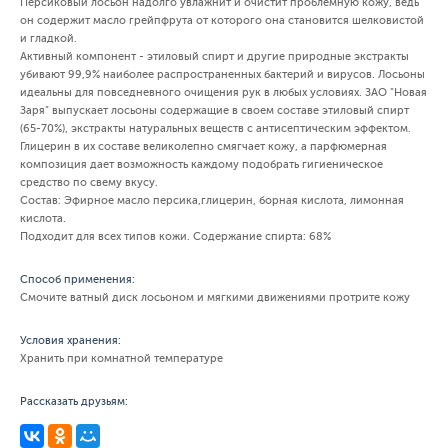
Персиковый лосьон надолго увлажнит и очистит проблемную кожу, ведь
он содержит масло грейпфрута от которого она становится шелковистой
и гладкой.
Активный компонент - этиловый спирт и другие природные экстракты
убивают 99,9% наиболее распространенных бактерий и вирусов. Лосьоны
идеальны для повседневного очищения рук в любых условиях. ЗАО "Новая
Заря" выпускает лосьоны содержащие в своем составе этиловый спирт
(65-70%), экстракты натуральных веществ с антисептическим эффектом.
Глицерин в их составе великолепно смягчает кожу, а парфюмерная
композиция дает возможность каждому подобрать гигиеническое
средство по свему вкусу.
Состав: Эфирное масло персика,глицерин, борная кислота, лимонная
кислота.
Подходит для всех типов кожи. Содержание спирта: 68%
Способ применения:
Смочите ватный диск лосьоном и мягкими движениями протрите кожу
Условия хранения:
Хранить при комнатной температуре
Рассказать друзьям: