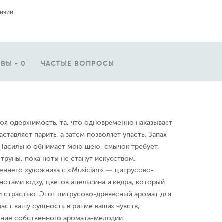
личии
ВЫ - 0
ЧАСТЫЕ ВОПРОСЫ
моя одержимость, та, что одновременно наказывает
аставляет парить, а затем позволяет упасть. Запах
 Насильно обнимает мою шею, смычок требует,
струны, пока ноты не станут искусством.
еннего художника с «Musician» — цитрусово-
отами юдзу, цветов апельсина и кедра, который
и страстью. Этот цитрусово-древесный аромат для
аст вашу сущность в ритме ваших чувств,
ание собственного аромата-мелодии.