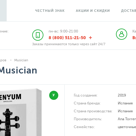
ЧЕСТНЫЙ ЗНАК
АКЦИИ И СКИДКИ
ДОСТАВ
ние:
пн-вс: 9:00-21:00
К
8 (800) 511-21-50
В
Заказы принимаются только через сайт 24/7
аров
Musician
Musician
У
Год создания:
2019
Страна бренда:
Испания
Страна производства:
Испания
Производитель:
Ana Torre
Семейство:
цветочны