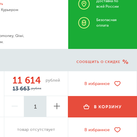
Доставка по
ть
всей России
- Курьером
Безопасная
оплата
bmoney, Qiwi,
м.
СООБЩИТЬ О СКИДКЕ
11 614
рублей
В избранное
13 663
рубля
В КОРЗИНУ
товар отсутствует
В избранное