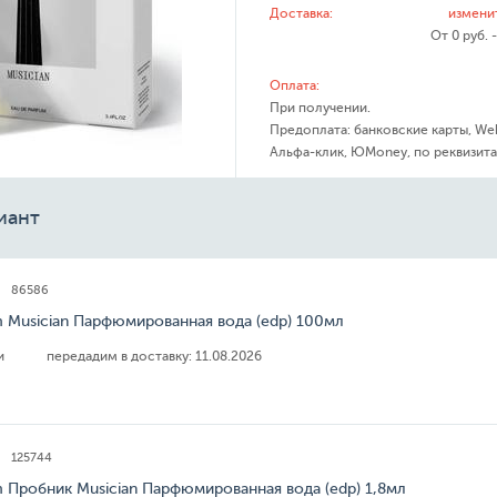
Доставка:
измени
От 0 руб. 
Оплата:
При получении.
Предоплата: банковские карты, We
Альфа-клик, ЮMoney, по реквизита
иант
86586
 Musician Парфюмированная вода (edp) 100мл
ии
передадим в доставку:
11.08.2026
125744
 Пробник Musician Парфюмированная вода (edp) 1,8мл