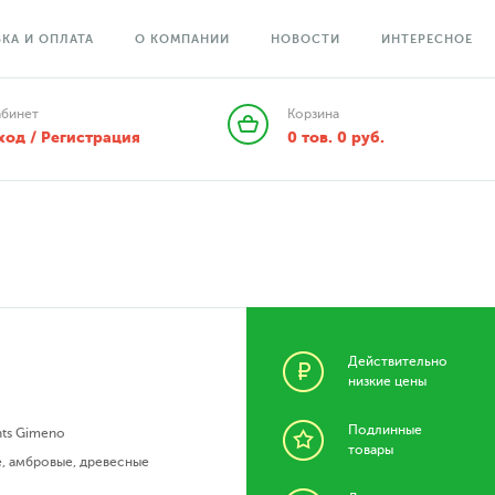
КА И ОПЛАТА
О КОМПАНИИ
НОВОСТИ
ИНТЕРЕСНОЕ
абинет
Корзина
ход / Регистрация
0
тов.
0
руб.
Действительно
низкие цены
Подлинные
nts Gimeno
товары
е
,
амбровые
,
древесные