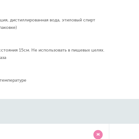
ция, дистиллированная вода, этиловый спирт
паковке)
сстояния 15см. Не использовать в пищевых целях.
аза
 температуре
Ж