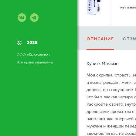
нет в на
ОПИСАНИЕ
ОТЗЫ
©
2026
ООО «Бьютидепо»
Все права защищены
Купить Musician
Моя скрипка, страсть, 
и вознаграждает меня, з
дерева, его ощущение.
чтобы я ласкал четыре 
Раскройте своего внутр
древесным ароматом с н
наполнит вас энергией 
мужчин и женщин перед
вдохновляя вас на созд