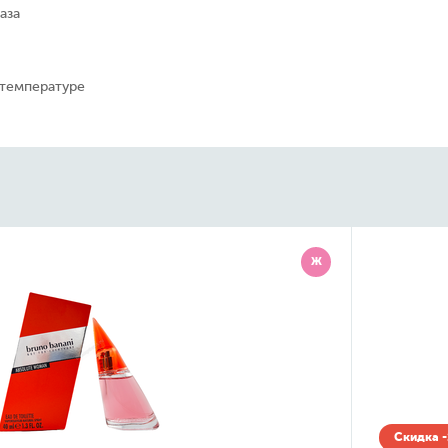
аза
 температуре
Ж
Скидка -