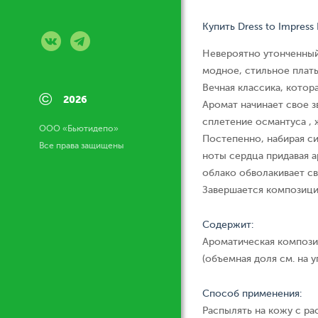
Купить Dress to Impress 
Невероятно утонченный,
модное, стильное плать
Вечная классика, котора
©
2026
Аромат начинает свое 
сплетение османтуса , 
ООО «Бьютидепо»
Постепенно, набирая с
Все права защищены
ноты сердца придавая 
облако обволакивает с
Завершается композици
Содержит:
Ароматическая компози
(объемная доля см. на у
Способ применения:
Распылять на кожу с ра