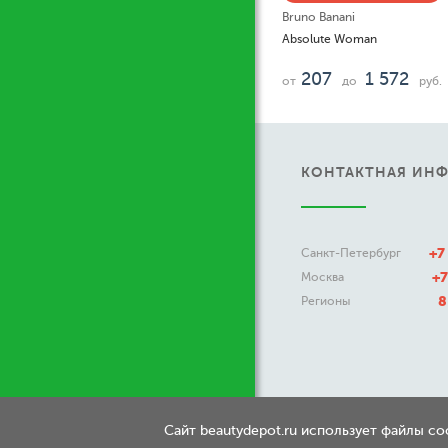
Bruno Banani
Absolute Woman
207
1 572
от
до
руб.
КОНТАКТНАЯ ИН
+7
Санкт-Петербург
+7
Москва
8
Регионы
Сайт beautydepot.ru использует файлы c