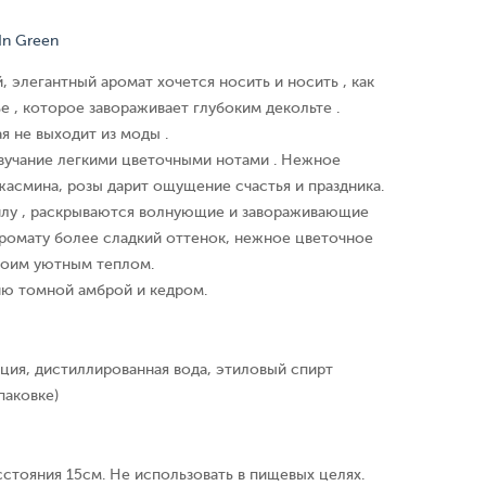
In Green
 элегантный аромат хочется носить и носить , как
е , которое завораживает глубоким декольте .
я не выходит из моды .
звучание легкими цветочными нотами . Нежное
жасмина, розы дарит ощущение счастья и праздника.
илу , раскрываются волнующие и завораживающие
аромату более сладкий оттенок, нежное цветочное
воим уютным теплом.
ю томной амброй и кедром.
ция, дистиллированная вода, этиловый спирт
паковке)
сстояния 15см. Не использовать в пищевых целях.