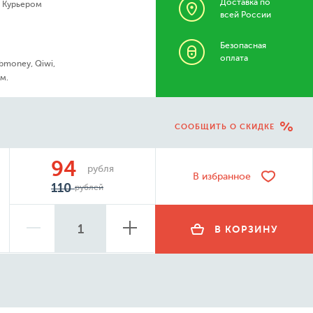
Доставка по
- Курьером
всей России
Безопасная
оплата
bmoney, Qiwi,
м.
СООБЩИТЬ О СКИДКЕ
94
рубля
В избранное
110
рублей
В КОРЗИНУ