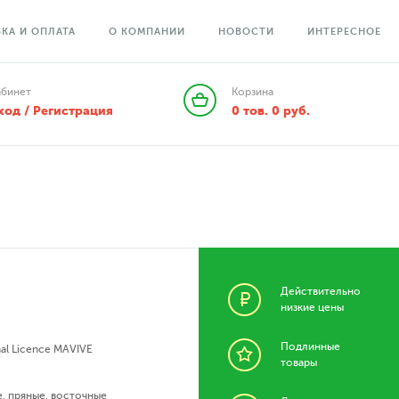
КА И ОПЛАТА
О КОМПАНИИ
НОВОСТИ
ИНТЕРЕСНОЕ
абинет
Корзина
ход / Регистрация
0
тов.
0
руб.
Действительно
низкие цены
Подлинные
nal Licence MAVIVE
товары
е
,
пряные
,
восточные