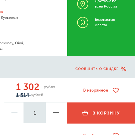
Доставка по
всей России
ть
- Курьером
Безопасная
оплата
bmoney, Qiwi,
м.
СООБЩИТЬ О СКИДКЕ
1 302
рубля
В избранное
1 514
рублей
В КОРЗИНУ