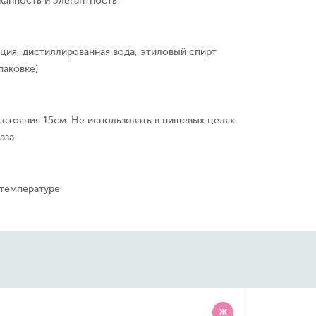
анность и элегантность.
ция, дистиллированная вода, этиловый спирт
паковке)
сстояния 15см. Не использовать в пищевых целях.
аза
 температуре
Ж