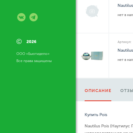
Nautilu
нет в на
©
2026
Артикул:
Nautilu
ООО «Бьютидепо»
нет в на
Все права защищены
ОПИСАНИЕ
ОТЗЫ
Купить Pois
Nautilus Pois (Наутилус 