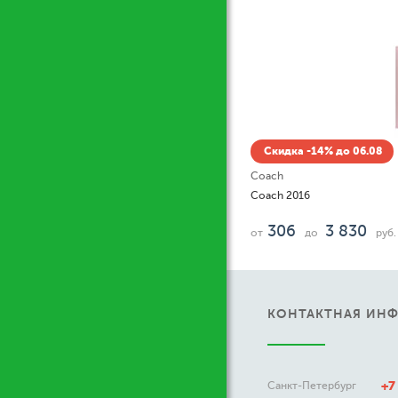
идка -14% до 06.08
h
h 2016
06
3 830
до
руб.
КОНТАКТНАЯ ИН
+7
Санкт-Петербург