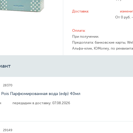
Доставка:
измени
От 0 руб. 
Оплата:
При получении.
Предоплата: банковские карты, We
Альфа-клик, ЮMoney, по реквизита
иант
28370
s Pois Парфюмированная вода (edp) 40мл
ии
передадим в доставку:
07.08.2026
29149