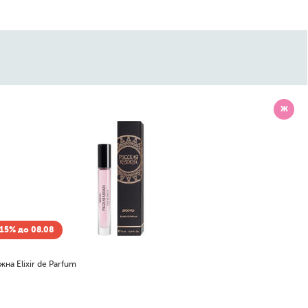
Ж
15% до 08.08
жна Elixir de Parfum