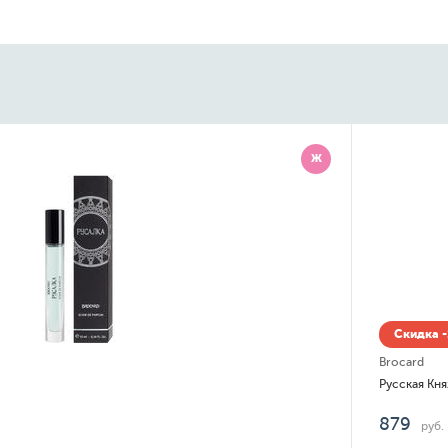
Ж
Скидка -
Brocard
Русская Кня
879
руб.