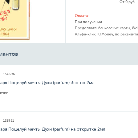
От 0 руб. 
Оплата:
При получении.
Предоплата: банковские карты, We
Альфа-клик, ЮMoney, по реквизита
иантов
134696
аря Поцелуй мечты Духи (parfum) 3шт по 2мл
личии
132951
аря Поцелуй мечты Духи (parfum) на открытке 2мл