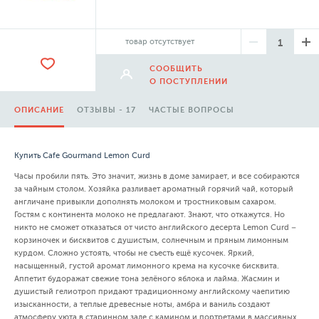
товар отсутствует
СООБЩИТЬ
О ПОСТУПЛЕНИИ
ОПИСАНИЕ
ОТЗЫВЫ - 17
ЧАСТЫЕ ВОПРОСЫ
Купить Cafe Gourmand Lemon Curd
Часы пробили пять. Это значит, жизнь в доме замирает, и все собираются
за чайным столом. Хозяйка разливает ароматный горячий чай, который
англичане привыкли дополнять молоком и тростниковым сахаром.
Гостям с континента молоко не предлагают. Знают, что откажутся. Но
никто не сможет отказаться от чисто английского десерта Lemon Curd –
корзиночек и бисквитов с душистым, солнечным и пряным лимонным
курдом. Сложно устоять, чтобы не съесть ещё кусочек. Яркий,
насыщенный, густой аромат лимонного крема на кусочке бисквита.
Аппетит будоражат свежие тона зелёного яблока и лайма. Жасмин и
душистый гелиотроп придают традиционному английскому чаепитию
изысканности, а теплые древесные ноты, амбра и ваниль создают
атмосферу уюта в старинном зале с камином и портретами в массивных