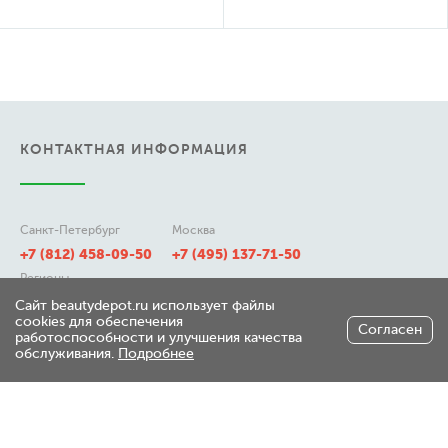
КОНТАКТНАЯ ИНФОРМАЦИЯ
Санкт-Петербург
Москва
+7 (812) 458-09-50
+7 (495) 137-71-50
Регионы
8 (800) 511-21-50
Сайт beautydepot.ru использует файлы
cookies для обеспечения
Согласен
работоспособности и улучшения качества
обслуживания.
Подробнее
197348, г. Санкт-Петербург,
ул. Генерала Хрулева д 7