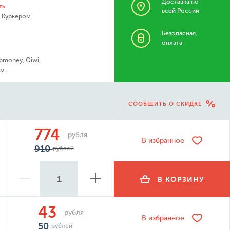
Доставка по
ть
всей России
- Курьером
Безопасная
оплата
bmoney, Qiwi,
м.
СООБЩИТЬ О СКИДКЕ
774
рубля
В избранное
910
рублей
В КОРЗИНУ
43
рубля
В избранное
50
рублей