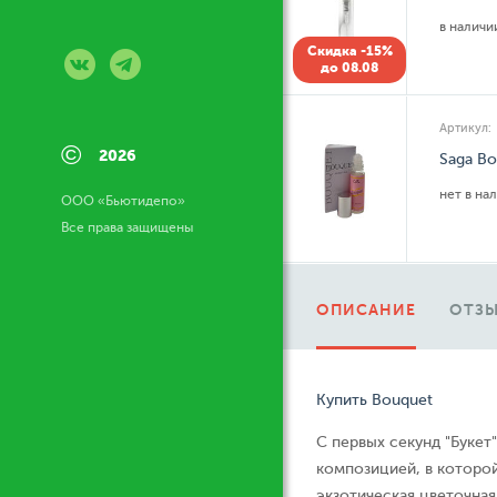
в налич
Скидка -15%
до 08.08
Артикул:
©
2026
Saga Bo
нет в на
ООО «Бьютидепо»
Все права защищены
ОПИСАНИЕ
ОТЗЫ
Купить Bouquet
С первых секунд "Букет
композицией, в которо
экзотическая цветочна