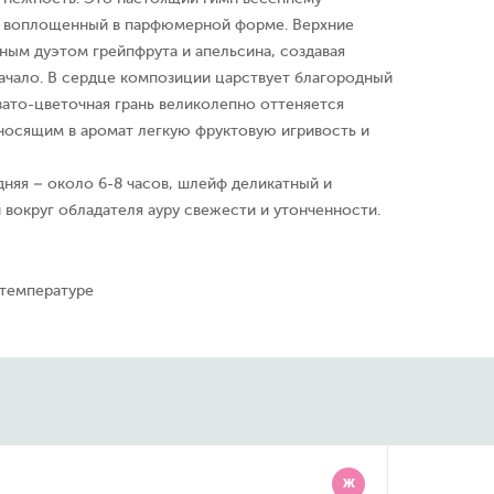
 воплощенный в парфюмерной форме. Верхние
ным дуэтом грейпфрута и апельсина, создавая
ачало. В сердце композиции царствует благородный
овато-цветочная грань великолепно оттеняется
носящим в аромат легкую фруктовую игривость и
няя – около 6-8 часов, шлейф деликатный и
вокруг обладателя ауру свежести и утонченности.
 температуре
Ж