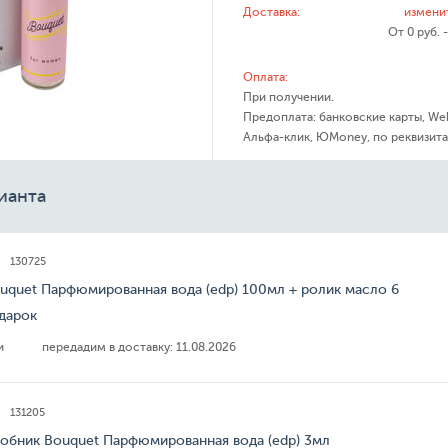
Доставка:
измени
От 0 руб. 
Оплата:
При получении.
Предоплата: банковские карты, We
Альфа-клик, ЮMoney, по реквизита
ианта
130725
ouquet Парфюмированная вода (edp) 100мл + ролик масло 6
одарок
ии
передадим в доставку:
11.08.2026
131205
робник Bouquet Парфюмированная вода (edp) 3мл