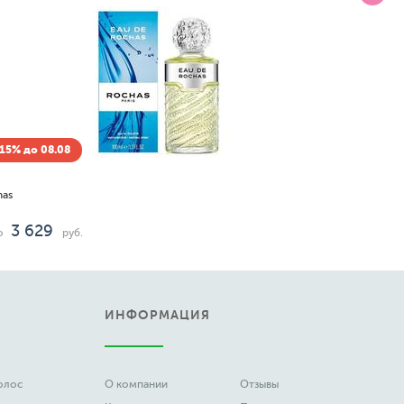
Скидка -15% до 08.08
Cerruti
1881 Pour Femme
187
3 568
от
до
руб.
ИНФОРМАЦИЯ
волос
О компании
Отзывы