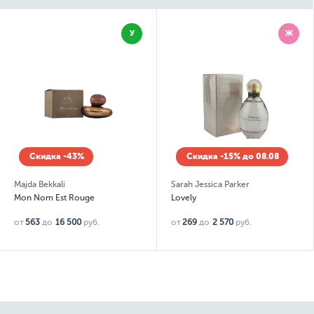
У
Ж
Скидка -15% до 08.08
Скидка -15% до 
Sarah Jessica Parker
Zimaya
Lovely
Daiman Eclipse
.
от
269
до
2 570
руб.
2 722
руб.