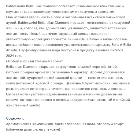
Baldessarini Bella Lilac Diamond оставляет незабываемое впечатление и
окутывает свою владелицу женственным и гламурным ароматом.
Она излучает уверенность в себе и очаровывает всех своей магической
аурой: Baldessarini Bella Lilac Diamond передает женственность гламурной
женщины, которая, как вдохновляющая личность, олицетворяет вечную
элегантность. Новый цветочно-фруктовый аромат расширяет
увлекательную коллекцию ароматов линии «Bella Italia» и таким образом
весьма соблазнительно дополняет уже впечатляющие ароматы Bella и Bella
Absolu. Парфюмированная вода поступит в продажу в начале октября
2024 года.
Особый и притягательный аромат
Bella Lilac Diamond открывается фруктово-сладкой верхней нотой,
которая придает аромату современный характер. Аромат дополняется
элегантной, пудровой нотой сладкой фиалки — словно элегантность
соблазнительной красной помады. Цветочный букет магнолии, жасмина и
розы придает ноте сердца сияние, одновременно нежность и роскошь.
Базовая нота чувственно дополнена ванилью и мягкими древесными
нотами, которые оставляют в ночном воздухе соблазнительный и стойкий
женственный шлейф.
Содержит:
Ароматическая композиция, дистиллированная вода, этиловый спирт
(объемная доля см. на упаковке)