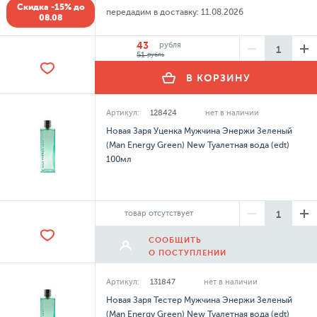
Скидка -15% до
передадим в доставку:
11.08.2026
08.08
43
рубля
51
рубль
В КОРЗИНУ
Артикул:
128424
нет в наличии
Новая Заря Уценка Мужчина Энержи Зеленый
(Man Energy Green) New Туалетная вода (edt)
100мл
товар отсутствует
СООБЩИТЬ
О ПОСТУПЛЕНИИ
Артикул:
131847
нет в наличии
Новая Заря Тестер Мужчина Энержи Зеленый
(Man Energy Green) New Туалетная вода (edt)