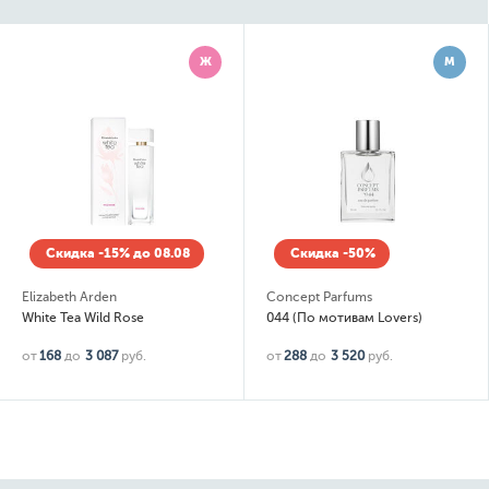
Ж
М
Скидка -15% до 08.08
Скидка -50%
Elizabeth Arden
Concept Parfums
White Tea Wild Rose
044 (По мотивам Lovers)
от
168
до
3 087
руб.
от
288
до
3 520
руб.