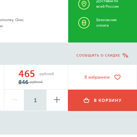
Доставка по
всей России
bmoney, Qiwi,
Безопасная
оплата
м.
СООБЩИТЬ О СКИДКЕ
465
рублей
В избранное
846
рублей
В КОРЗИНУ