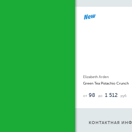
Ж
Elizabeth Arden
Green Tea Pistachio Crunch
98
1 512
от
до
руб.
КОНТАКТНАЯ ИН