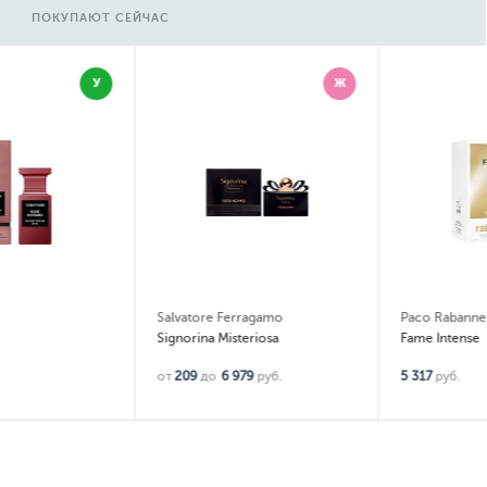
ПОКУПАЮТ СЕЙЧАС
Ж
Ж
Salvatore Ferragamo
Paco Rabanne
Signorina Misteriosa
Fame Intense
от
209
до
6 979
руб.
5 317
руб.