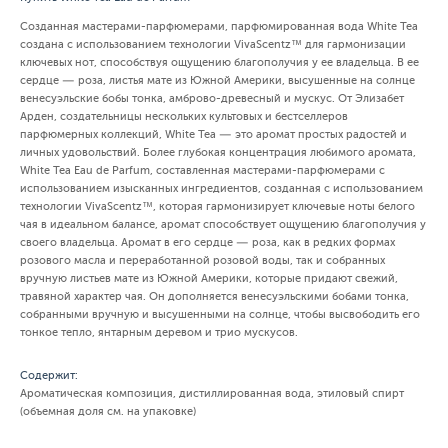
Созданная мастерами-парфюмерами, парфюмированная вода White Tea
создана с использованием технологии VivaScentz™ для гармонизации
ключевых нот, способствуя ощущению благополучия у ее владельца. В ее
сердце — роза, листья мате из Южной Америки, высушенные на солнце
венесуэльские бобы тонка, амброво-древесный и мускус. От Элизабет
Арден, создательницы нескольких культовых и бестселлеров
парфюмерных коллекций, White Tea — это аромат простых радостей и
личных удовольствий. Более глубокая концентрация любимого аромата,
White Tea Eau de Parfum, составленная мастерами-парфюмерами с
использованием изысканных ингредиентов, созданная с использованием
технологии VivaScentz™, которая гармонизирует ключевые ноты белого
чая в идеальном балансе, аромат способствует ощущению благополучия у
своего владельца. Аромат в его сердце — роза, как в редких формах
розового масла и переработанной розовой воды, так и собранных
вручную листьев мате из Южной Америки, которые придают свежий,
травяной характер чая. Он дополняется венесуэльскими бобами тонка,
собранными вручную и высушенными на солнце, чтобы высвободить его
тонкое тепло, янтарным деревом и трио мускусов.
Содержит:
Ароматическая композиция, дистиллированная вода, этиловый спирт
(объемная доля см. на упаковке)