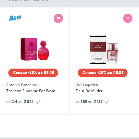
Ж
Ж
Скидка -15% до 08.08
Скидка -15% до 08.08
Antonio Banderas
Karl Lagerfeld
The Icon Supreme For Women
Fleur De Murier
от
114
до
2 545
руб.
от
169
до
2 117
руб.