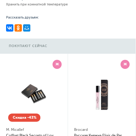
Хранить при комнатной температуре
Рассказать друзьям:
ПОКУПАЮТ СЕЙЧАС
Ж
Ж
Скидка -43%
M. Micallef
Brocard
Coffret Black Secrets of Love Набор: атомайзер, Spiritual, Delice, Sensual, Glamour
Русская Княжна Elixir de Parfum