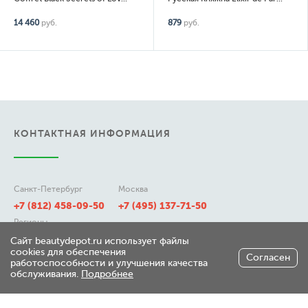
14 460
руб.
879
руб.
КОНТАКТНАЯ ИНФОРМАЦИЯ
Санкт-Петербург
Москва
+7 (812) 458-09-50
+7 (495) 137-71-50
Регионы
8 (800) 511-21-50
Сайт beautydepot.ru использует файлы
cookies для обеспечения
Согласен
работоспособности и улучшения качества
обслуживания.
Подробнее
197348, г. Санкт-Петербург,
ул. Генерала Хрулева д 7