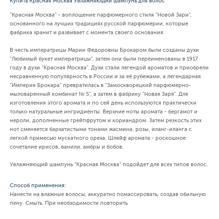
Купить Красная Москва Увлажняющий шампунь для волос
"Красная Москва" - воплощение парфюмерного стиля "Новой Зари",
основанного на лучших традициях русской парфюмерии, которые
фабрика хранит и развивает с момента своего основания.
В честь императрицы Марии Федоровны Брокаром были созданы духи
"Любимый букет императрицы", затем они были переименованы в 1917
году в духи "Красная Москва". Духи стали легендой ароматов и приобрели
несравненную популярность в России и за её рубежами, а легендарная
"Империя Брокара" превратилась в "Замоскворецкий парфюмерно-
мыловаренный комбинат № 5", а затем в фабрику "Новая Заря". Для
изготовления этого аромата и по сей день используются практически
только натуральные ингридиенты. Верхние ноты аромата - бергамот и
нероли, дополненные грейпфрутом и кориандром. Затем резкость этих
нот сменяется бархатистыми тонами жасмина, розы, иланг-иланга с
легкой примесью мускатного ореха. Шлейф аромата - роскошное
сочетание ирисов, ванили, амбры и бобов.
Увлажняющий шампунь "Красная Москва" подойдет для всех типов волос.
Способ применения:
Нанести на влажные волосы, аккуратно помассировать, создав обильную
пену. Смыть. При необходимости повторить