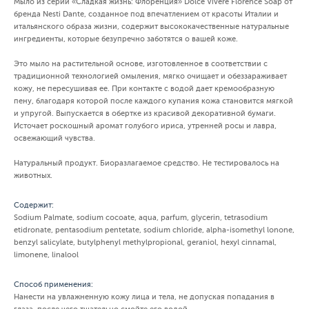
Мыло из серии «Сладкая жизнь: Флоренция» Dolce Vivere Florence Soap от
бренда Nesti Dante, созданное под впечатлением от красоты Италии и
итальянского образа жизни, содержит высококачественные натуральные
ингредиенты, которые безупречно заботятся о вашей коже.
Это мыло на растительной основе, изготовленное в соответствии с
традиционной технологией омыления, мягко очищает и обеззараживает
кожу, не пересушивая ее. При контакте с водой дает кремообразную
пену, благодаря которой после каждого купания кожа становится мягкой
и упругой. Выпускается в обертке из красивой декоративной бумаги.
Источает роскошный аромат голубого ириса, утренней росы и лавра,
освежающий чувства.
Натуральный продукт. Биоразлагаемое средство. Не тестировалось на
животных.
Содержит:
Sodium Palmate, sodium cocoate, aqua, parfum, glycerin, tetrasodium
etidronate, pentasodium pentetate, sodium chloride, alpha-isomethyl lonone,
benzyl salicylate, butylphenyl methylpropional, geraniol, hexyl cinnamal,
limonene, linalool
Способ применения:
Нанести на увлажненную кожу лица и тела, не допуская попадания в