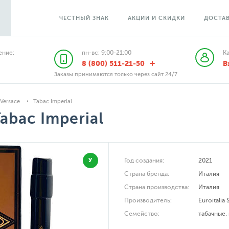
ЧЕСТНЫЙ ЗНАК
АКЦИИ И СКИДКИ
ДОСТАВ
ние:
пн-вс: 9:00-21:00
К
8 (800) 511-21-50
В
Заказы принимаются только через сайт 24/7
Versace
Tabac Imperial
abac Imperial
У
Год создания:
2021
Страна бренда:
Италия
Страна производства:
Италия
Производитель:
Euroitalia 
Семейство:
табачные
,