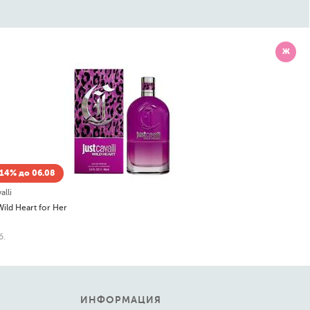
Ж
Скидка -14% до 06.08
Lancome
Tresor Набор: парфюмированная вода (edp) 30мл, лосьон для тела 50мл, миниатюра 7,5мл
6 420
руб.
ИНФОРМАЦИЯ