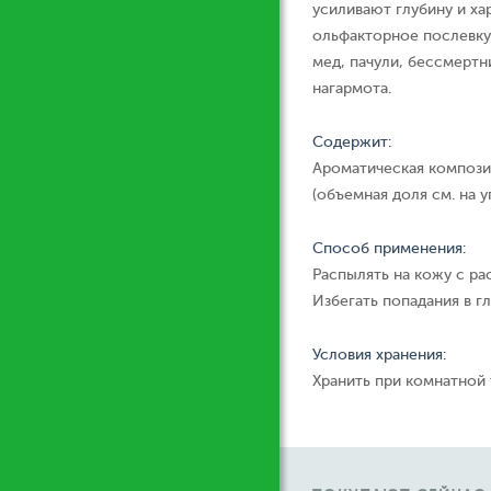
усиливают глубину и ха
ольфакторное послевкус
мед, пачули, бессмертн
нагармота.
Содержит:
Ароматическая компози
(объемная доля см. на у
Способ применения:
Распылять на кожу с ра
Избегать попадания в гл
Условия хранения:
Хранить при комнатной