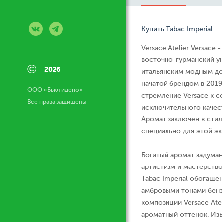
Купить Tabac Imperial
Versace Atelier Versace
восточно-гурманский у
©
2026
итальянским модным дом
начатой брендом в 201
ООО «Бьютидепо»
стремление Versace к с
Все права защищены
исключительного качес
Аромат заключен в сти
специально для этой э
Богатый аромат задума
артистизм и мастерство
Tabac Imperial обогаще
амбровыми тонами бенз
композиции Versace Atel
ароматный оттенок. Изы