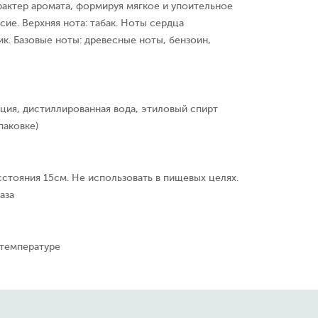
рактер аромата, формируя мягкое и упоительное
ие. Верхняя нота: табак. Ноты сердца
ик. Базовые ноты: древесные ноты, бензоин,
ция, дистиллированная вода, этиловый спирт
паковке)
сстояния 15см. Не использовать в пищевых целях.
аза
 температуре