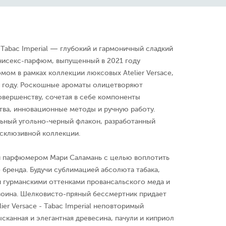
 - Tabac Imperial — глубокий и гармоничный сладкий
нисекс-парфюм, выпущенный в 2021 году
ом в рамках коллекции люксовых Atelier Versace,
9 году. Роскошные ароматы олицетворяют
овершенству, сочетая в себе компоненты
тва, инновационные методы и ручную работу.
льный угольно-черный флакон, разработанный
ксклюзивной коллекции.
н парфюмером Мари Саламань с целью воплотить
 бренда. Будучи сублимацией абсолюта табака,
н гурманскими оттенками провансальского меда и
оина. Шелковисто-пряный бессмертник придает
ier Versace - Tabac Imperial неповторимый
сканная и элегантная древесина, пачули и киприол