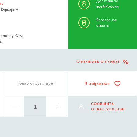
Доставка по
ть
всей России
- Курьером
Безопасная
оплата
bmoney, Qiwi,
м.
СООБЩИТЬ О СКИДКЕ
товар отсутствует
В избранное
СООБЩИТЬ
О ПОСТУПЛЕНИИ