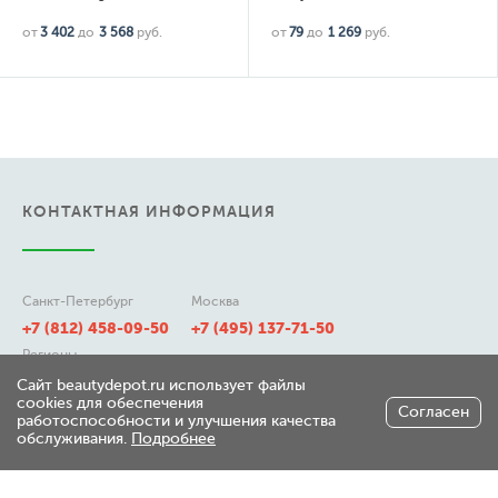
от
3 402
до
3 568
руб.
от
79
до
1 269
руб.
КОНТАКТНАЯ ИНФОРМАЦИЯ
Санкт-Петербург
Москва
+7 (812) 458-09-50
+7 (495) 137-71-50
Регионы
8 (800) 511-21-50
Сайт beautydepot.ru использует файлы
cookies для обеспечения
Согласен
работоспособности и улучшения качества
обслуживания.
Подробнее
197348, г. Санкт-Петербург,
ул. Генерала Хрулева д 7