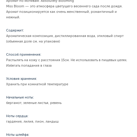
Аромат по мотивам: Absolutely Blooming
Miss Bloom — это атмосфера цветущего весеннего сада после дождя.
Аромат позиционируется как очень женственный, романтичный и
нежный.
Содержит:
Ароматическая композиция, дистиллированная вода, этиловый спирт
(объемная доля см. на упаковке)
Способ применения:
Распылять на кожу с расстояния 15см. Не использовать в пищевых целях.
Избегать попадания в глаза
Условия хранения:
Хранить при комнатной температуре
Начальные ноты:
бергамот, зеленые листья, ревень
Ноты сердца:
гардения, лилия, пион, ландыш
Ноты шлейфа: