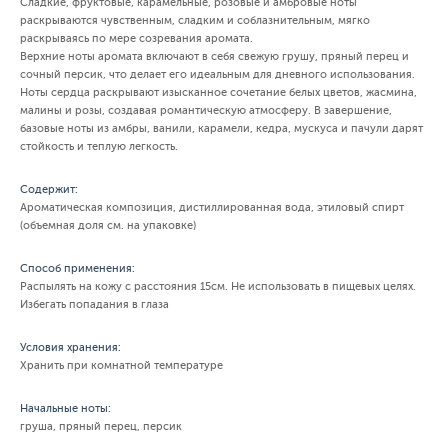
Сладкие, фруктовые, карамельные, розовые и амбровые ноты
раскрываются чувственным, сладким и соблазнительным, мягко
раскрываясь по мере созревания аромата.
Верхние ноты аромата включают в себя свежую грушу, пряный перец и
сочный персик, что делает его идеальным для дневного использования.
Ноты сердца раскрывают изысканное сочетание белых цветов, жасмина,
малины и розы, создавая романтическую атмосферу. В завершение,
базовые ноты из амбры, ванили, карамели, кедра, мускуса и пачули дарят
стойкость и теплую легкость.
Содержит:
Ароматическая композиция, дистиллированная вода, этиловый спирт
(объемная доля см. на упаковке)
Способ применения:
Распылять на кожу с расстояния 15см. Не использовать в пищевых целях.
Избегать попадания в глаза
Условия хранения:
Хранить при комнатной температуре
Начальные ноты:
груша, пряный перец, персик