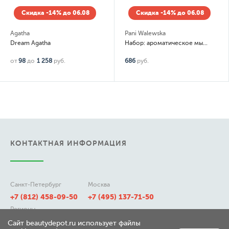
Скидка -14% до 06.08
Скидка -14% до 06.08
Agatha
Pani Walewska
Dream Agatha
Набор: ароматическое мыло Classic 5 шт по 100гр
от
98
до
1 258
руб.
686
руб.
КОНТАКТНАЯ ИНФОРМАЦИЯ
Санкт-Петербург
Москва
+7 (812) 458-09-50
+7 (495) 137-71-50
Регионы
8 (800) 511-21-50
Сайт beautydepot.ru использует файлы