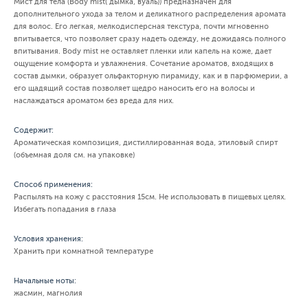
Мист для тела (Body mist( дымка, вуаль)) предназначен для
дополнительного ухода за телом и деликатного распределения аромата
для волос. Его легкая, мелкодисперсная текстура, почти мгновенно
впитывается, что позволяет сразу надеть одежду, не дожидаясь полного
впитывания. Body mist не оставляет пленки или капель на коже, дает
ощущение комфорта и увлажнения. Сочетание ароматов, входящих в
состав дымки, образует ольфакторную пирамиду, как и в парфюмерии, а
его щадящий состав позволяет щедро наносить его на волосы и
наслаждаться ароматом без вреда для них.
Содержит:
Ароматическая композиция, дистиллированная вода, этиловый спирт
(объемная доля см. на упаковке)
Способ применения:
Распылять на кожу с расстояния 15см. Не использовать в пищевых целях.
Избегать попадания в глаза
Условия хранения:
Хранить при комнатной температуре
Начальные ноты:
жасмин, магнолия