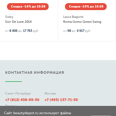
Скидка -14% до 10.08
Скидка -14% до 10.08
Sisley
Laura Biagiotti
Soir De Lune 2014
Roma Uomo Green Swing
от
8 406
до
17 763
руб.
от
98
до
4 917
руб.
КОНТАКТНАЯ ИНФОРМАЦИЯ
Санкт-Петербург
Москва
+7 (812) 458-09-50
+7 (495) 137-71-50
Регионы
8 (800) 511-21-50
Сайт beautydepot.ru использует файлы