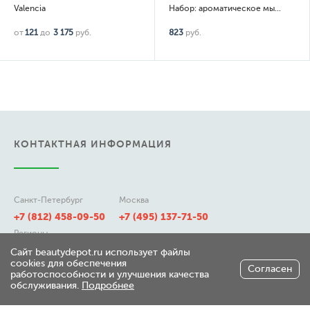
Valencia
Набор: ароматическое мыло Classic, White, Gold, Noir, Ruby, Sweet Romance 6 шт по 100гр
от
121
до
3 175
руб.
823
руб.
КОНТАКТНАЯ ИНФОРМАЦИЯ
Санкт-Петербург
Москва
+7 (812) 458-09-50
+7 (495) 137-71-50
Регионы
8 (800) 511-21-50
Сайт beautydepot.ru использует файлы
cookies для обеспечения
Согласен
работоспособности и улучшения качества
обслуживания.
Подробнее
197348, г. Санкт-Петербург,
ул. Генерала Хрулева д 7