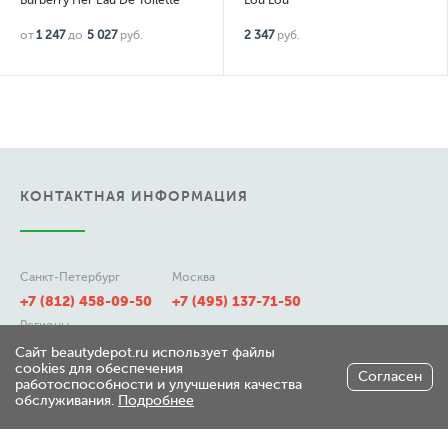
Burberry Her Eau De Toilette
Lou Lou
от
1 247
до
5 027
руб.
2 347
руб.
КОНТАКТНАЯ ИНФОРМАЦИЯ
Санкт-Петербург
Москва
+7 (812) 458-09-50
+7 (495) 137-71-50
Регионы
8 (800) 511-21-50
Сайт beautydepot.ru использует файлы
cookies для обеспечения
Согласен
работоспособности и улучшения качества
обслуживания.
Подробнее
197348, г. Санкт-Петербург,
ул. Генерала Хрулева д 7