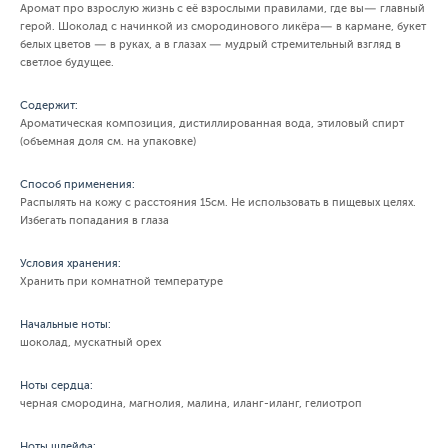
Аромат про взрослую жизнь с её взрослыми правилами, где вы— главный
герой. Шоколад с начинкой из смородинового ликёра— в кармане, букет
белых цветов — в руках, а в глазах — мудрый стремительный взгляд в
светлое будущее.
Содержит:
Ароматическая композиция, дистиллированная вода, этиловый спирт
(объемная доля см. на упаковке)
Способ применения:
Распылять на кожу с расстояния 15см. Не использовать в пищевых целях.
Избегать попадания в глаза
Условия хранения:
Хранить при комнатной температуре
Начальные ноты:
шоколад, мускатный орех
Ноты сердца:
черная смородина, магнолия, малина, иланг-иланг, гелиотроп
Ноты шлейфа: