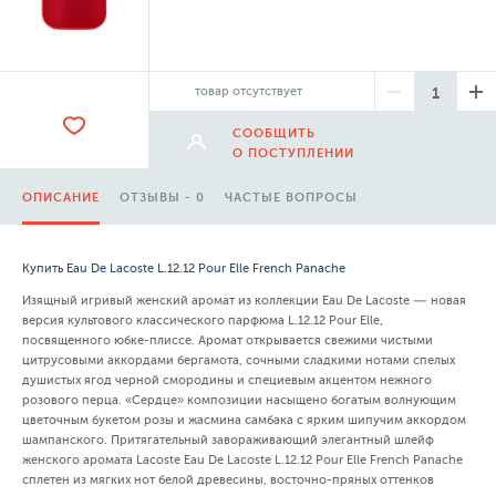
товар отсутствует
СООБЩИТЬ
О ПОСТУПЛЕНИИ
ОПИСАНИЕ
ОТЗЫВЫ - 0
ЧАСТЫЕ ВОПРОСЫ
Купить Eau De Lacoste L.12.12 Pour Elle French Panache
Изящный игривый женский аромат из коллекции Eau De Lacoste — новая
версия культового классического парфюма L.12.12 Pour Elle,
посвященного юбке-плиссе. Аромат открывается свежими чистыми
цитрусовыми аккордами бергамота, сочными сладкими нотами спелых
душистых ягод черной смородины и специевым акцентом нежного
розового перца. «Сердце» композиции насыщено богатым волнующим
цветочным букетом розы и жасмина самбака с ярким шипучим аккордом
шампанского. Притягательный завораживающий элегантный шлейф
женского аромата Lacoste Eau De Lacoste L.12.12 Pour Elle French Panache
сплетен из мягких нот белой древесины, восточно-пряных оттенков