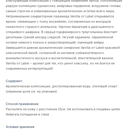
Благоухающая композиция с говорящим названием Vanilla, пополнившая
редкую коллекцию гурманских, амбровых парфюмов, вскружила головы
самым строгим и избалованным ароматическим эстетам всего мира.
Нетривиальная ольфакторная пирамида Vanilla от Label открывается
ярким, сбивающим с толку ансамблем, составленным из аккордов
пикантного горького апельсина, терпких бархатцев и драгоценного
специевого шафрана. В сердце парфюмерного треугольника блистает
десятками граней аккорд сладкой, тягучей карамели, обрамленной
нотами нежного кокоса и умиротворяющей, пьянящей амбры.
Завершается дивная ароматическая симфония Vanilla от Label красивой
классической базой, сотканной из мотивов соблазнительного
анималистичного мускуса и восхитительной, блистательной ванили.
Vanilla от Label – аромат для тех, кто ценит классику, но не боится ее
современных интерпретаций!
Содержит:
Ароматическая композиция, дистиллированная вода, этиловый спирт
(объемная доля см. на упаковке)
Способ применения:
Распылять на кожу с расстояния 15см. Не использовать в пищевых целях.
Избегать попадания в глаза
Условия хранения: