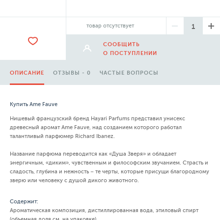
товар отсутствует
СООБЩИТЬ
О ПОСТУПЛЕНИИ
ОПИСАНИЕ
ОТЗЫВЫ - 0
ЧАСТЫЕ ВОПРОСЫ
Купить Ame Fauve
Нишевый французский бренд Hayari Parfums представил унисекс
древесный аромат Ame Fauve, над созданием которого работал
талантливый парфюмер Richard Ibanez.
Название парфюма переводится как «Душа Зверя» и обладает
энергичным, «диким», чувственным и философским звучанием. Страсть и
сладость, глубина и нежность – те черты, которые присущи благородному
зверю или человеку с душой дикого животного.
Содержит:
Ароматическая композиция, дистиллированная вода, этиловый спирт
(объемная доля см. на упаковке)