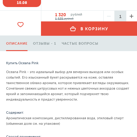
10.08
1 320
рублей
1 535
рублей
В КОРЗИНУ
ОПИСАНИЕ
ОТЗЫВЫ - 1
ЧАСТЫЕ ВОПРОСЫ
Купить Oceana Pink
Oceana Pink - это идеальный выбор для вечерних выходов или особых
событий. Его изысканный букет раскрывается на коже, оставляя
таинственное облако аромата, которое привлекает взгляды окружающих.
Сочетание свежих цитрусовых нот и нежных цветочных аккордов создает
яркий и запоминающийся аромат, который подчеркнет твою
индивидуальность и придаст уверенности.
Содержит:
Ароматическая композиция, дистиллированная вода, этиловый спирт
(объемная доля см. на упаковке)
Способ применения: