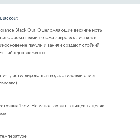
 Blackout
Fragrance Black Out. Ошеломляющие верхние ноты
тся с ароматными нотами лавровых листьев в
икосновение пачули и ванили создают стойкий
мягкий одновременно.
ция, дистиллированная вода, этиловый спирт
паковке)
сстояния 15см. Не использовать в пищевых целях.
аза
 температуре