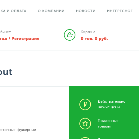
КА И ОПЛАТА
О КОМПАНИИ
НОВОСТИ
ИНТЕРЕСНОЕ
абинет
Корзина
ход / Регистрация
0
тов.
0
руб.
out
Действительно
низкие цены
Подлинные
товары
веточные
,
фужерные