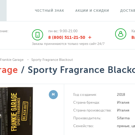
ЧЕСТНЫЙ ЗНАК
АКЦИИ И СКИДКИ
ДОСТАВ
ние:
пн-вс: 9:00-21:00
К
8 (800) 511-21-50
В
Заказы принимаются только через сайт 24/7
Frankie Garage
Sporty Fragrance Blackout
rage
/ Sporty Fragrance Black
М
Год создания:
2018
Страна бренда:
Италия
Страна производства:
Италия
Производитель:
Sifarma
Семейство:
пряные
,
ц