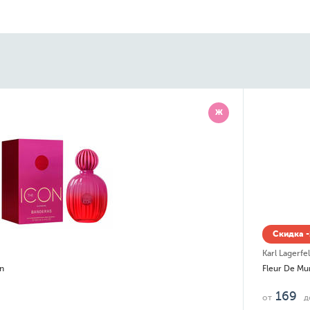
Ж
Скидка -
Karl Lagerfe
n
Fleur De Mu
169
от
д