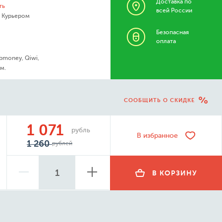
Доставка по
ть
всей России
- Курьером
Безопасная
оплата
bmoney, Qiwi,
м.
СООБЩИТЬ О СКИДКЕ
1 071
рубль
В избранное
1 260
рублей
В КОРЗИНУ