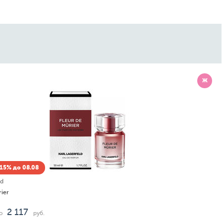
Ж
15% до 08.08
ld
rier
2 117
о
руб.